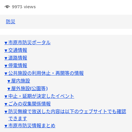
9973
views
防災
市原市防災ポータル
▼ 
交通情報
▼ 
道路情報
▼ 
停電情報
▼ 
公共施設の利用休止・再開等の情報
▼ 
屋内施設
▼ 
屋外施設(公園等)
▼ 
中止・延期が決定したイベント
▼ 
ごみの収集関係情報
▼ 
防災無線で放送した内容は以下のウェブサイトでも確認
▼ 
できます
市原市防災情報まとめ
▼ 