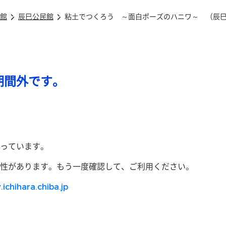
館
辰巳公民館
粘土でつくろう ～面白ポーズのハニワ～ （辰
期間外です。
っています。
性があります。もう一度確認して、ご利用ください。
.ichihara.chiba.jp