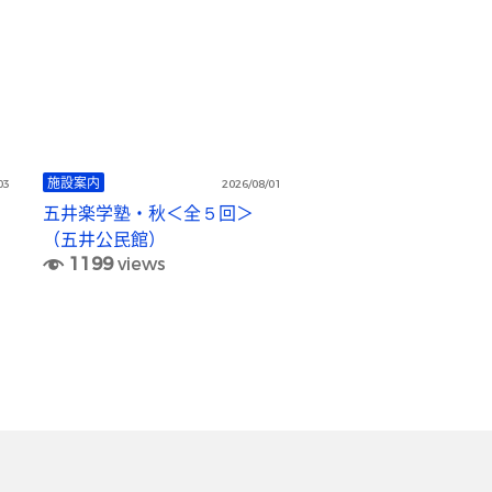
施設案内
03
2026/08/01
五井楽学塾・秋＜全５回＞
（五井公民館）
1199
views