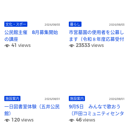
文化・スポー
暮らし
2026/08/03
2026/08/03
公民館主催 8月募集開始
市営墓園の使用者を公募し
の講座
ます（令和８年度応募受付
41
views
23533
views
終了）
施設案内
施設案内
2026/08/01
2026/08/01
一日図書室体験（五井公民
9月5日 みんなで歌おう
館）
（戸田コミュニティセンタ
120
views
46
views
ー）