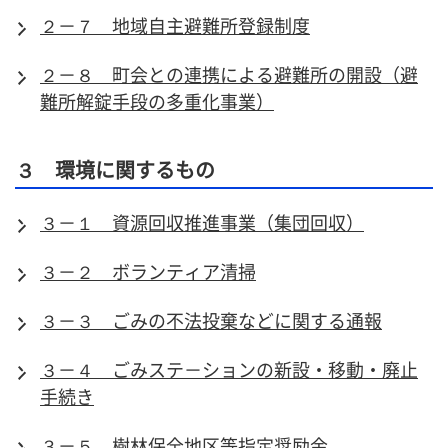
２－７ 地域自主避難所登録制度
２－８ 町会との連携による避難所の開設（避
難所解錠手段の多重化事業）
３ 環境に関するもの
３－１ 資源回収推進事業（集団回収）
３－２ ボランティア清掃
３－３ ごみの不法投棄などに関する通報
３－４ ごみステ－ションの新設・移動・廃止
手続き
３－５ 樹林保全地区等指定奨励金