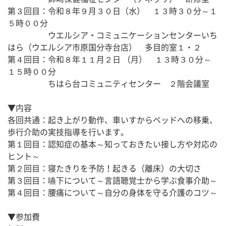
第３回目：令和８年９月３０日（水）　１３時３０分～１
５時００分
　　　　　ウエルシア・コミュニケーションセンターいち
はら（ウエルシア市原国分寺台店）　多目的室１・２
第４回目：令和８年１１月２日 （月）　１３時３０分～
１５時００分
　　　　　ちはら台コミュニティセンター　２階会議室
▼内容
各回共通：起き上がり動作、車いすからベッドへの移乗、
歩行介助の実技指導を行います。
第１回目：認知症の基本～知っておきたい接し方や対応の
ヒント～
第２回目：寝たきりを予防！起きる（離床）の大切さ
第３回目：嚥下について～言語聴覚士から学ぶ食事介助～
第４回目：腰痛について～自分の身体を守る介護のコツ～
▼参加費