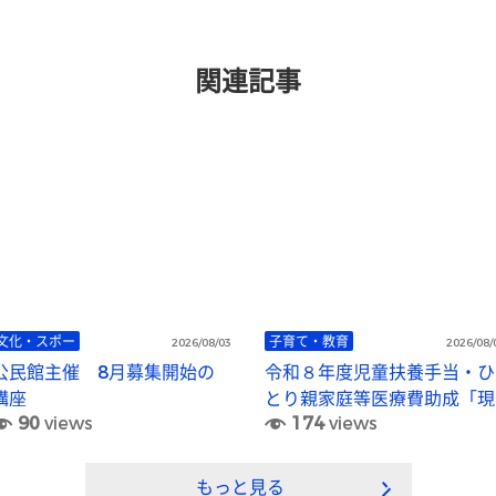
関連記事
文化・スポー
子育て・教育
2026/08/03
2026/08/
公民館主催 8月募集開始の
令和８年度児童扶養手当・ひ
講座
とり親家庭等医療費助成「現
90
views
174
views
況届」の提出について
もっと見る