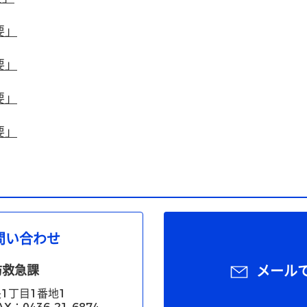
要」
要」
要」
要」
問い合わせ
防救急課
メール
1丁目1番地1