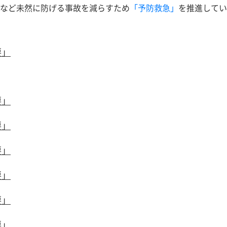
など未然に防げる事故を減らすため
「予防救急」
を推進してい
要」
要」
要」
要」
要」
要」
要」