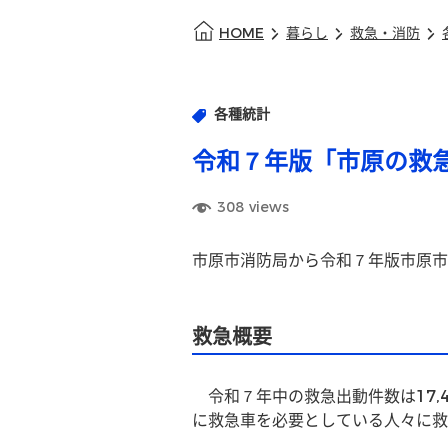
HOME
暮らし
救急・消防
各種統計
令和７年版「市原の救
308
views
市原市消防局から令和７年版市原市
救急概要
　令和７年中の救急出動件数は17,4
に救急車を必要としている人々に救