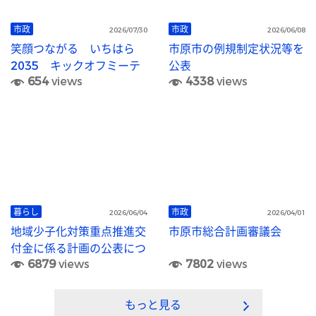
市政
市政
2026/07/30
2026/06/08
笑顔つながる いちはら
市原市の例規制定状況等を
2035 キックオフミーテ
公表
654
views
4338
views
ィングを開催しました！
暮らし
市政
2026/06/04
2026/04/01
地域少子化対策重点推進交
市原市総合計画審議会
付金に係る計画の公表につ
6879
views
7802
views
いて
もっと見る