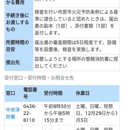
かる費用
検査を行い市原市火災予防条例による基
手続き後に
準に適合していると認めたときは、届出
お渡しする
書の副本（1部）、添付書類（1部）を
もの
返付します。
所要時間の
届出書の審査期間は5日程度です。設備
目安
等を設置後、検査を実施します。
設置しようとする場所の管轄消防署に提
提出先
出してください
受付窓口・受付時間・お問合せ先
電話番
窓口
受付時間
休業日
号
0436-
午前8時30分
土曜、日曜、祝祭
中央消
22-
から午後5時
日、12月29日から1
防署
8110
15分まで
月3日
土曜、日曜、祝祭