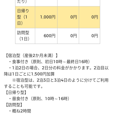
たり）
日帰り
型（1
1,000円
0円
0円
日）
訪問型
600円
0円
0円
（1日）
【宿泊型（産後2か月未満）】
　・食事付き（原則、初日10時～最終日16時） 
　・1泊2日の場合、2日分の料金がかかります。2泊目以
降は1日ごとに1,500円加算
　　※宿泊型は、2泊3日と3泊4日のように分けてご利用
することも可能です。
【日帰り型】
　・昼食付き（原則、10時～16時） 
【訪問型】
　・概ね2時間 