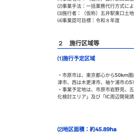
⑵事業手法：一括業務代行方式によ
⑶施行者：（仮称）五井駅東口土地
⑷事業認可目標：令和８年度
２ 施行区域等
⑴施行予定区域
・市原市は、東京都心から50km
津市、西は木更津市、袖ケ浦市の5
・事業予定地は、市原市岩野見、五
化検討エリア」及び「IC周辺開発
⑵地区面積：約45.89ha