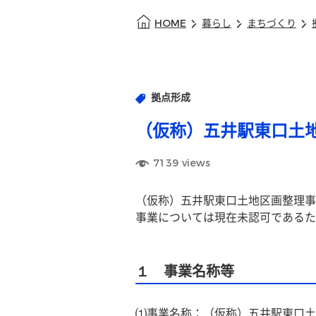
HOME
暮らし
まちづくり
拠点形成
（仮称）五井駅東口土
7139
views
（仮称）五井駅東口土地区画整理事
事業については現在未認可であるた
１ 事業名称等
⑴事業名称：（仮称）五井駅東口土