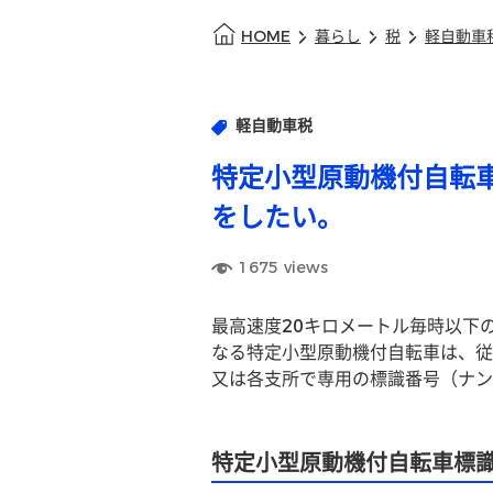
HOME
暮らし
税
軽自動車
軽自動車税
特定小型原動機付自転
をしたい。
1675
views
最高速度20キロメートル毎時以下
なる特定小型原動機付自転車は、従
又は各支所で専用の標識番号（ナン
特定小型原動機付自転車標