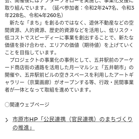
会、開催後にはアフターフォローを実施し、事業化支援に
取り組んでいます。（延べ参加者：令和2年247名、令和3
年228名、令和4年260名）
　新たな「まち」を創るのではなく、遊休不動産などの空
間資源、人的資源、歴史的資源などを活用し、低リスク・
低コストでスピーディーに事業を創出することで、新たな
価値を掛け合わせ、エリアの価値（期待値）を上げていく
ことを目指しています。
　プロジェクトの事業化の事例として、五井駅前のアーケ
ード商店街の通路を活用した月一マルシェ「五井朝市」の
開催や、五井駅前ビルの空きスペースを利用したアートギ
ャラリー（京葉画廊）がオープンする等、行政・民間事業
者が一体となって取組を進めています。
○関連ウェブページ
市原市HP「公民連携（官民連携）のまちづくり
の推進」