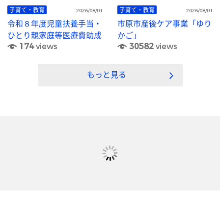
子育て・教育
子育て・教育
2026/08/01
2026/08/01
令和８年度児童扶養手当・
市原市産後ケア事業「ゆり
ひとり親家庭等医療費助成
かご」
174
views
30582
views
「現況届」の提出について
もっと見る