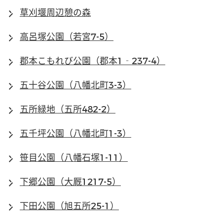
草刈堰周辺憩の森
高呂塚公園（若宮7-5）
郡本こもれび公園（郡本1‐237-4）
五十谷公園（八幡北町3-3）
五所緑地（五所482-2）
五千坪公園（八幡北町1-3）
笹目公園（八幡石塚1-11）
下郷公園（大厩1217-5）
下田公園（旭五所25-1）