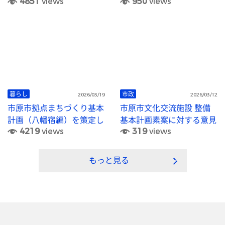
4851
views
950
views
ます
和8年2月）
暮らし
市政
2026/03/19
2026/03/12
市原市拠点まちづくり基本
市原市文化交流施設 整備
計画（八幡宿編）を策定し
基本計画素案に対する意見
4219
views
319
views
ます
募集結果を公表します
もっと見る