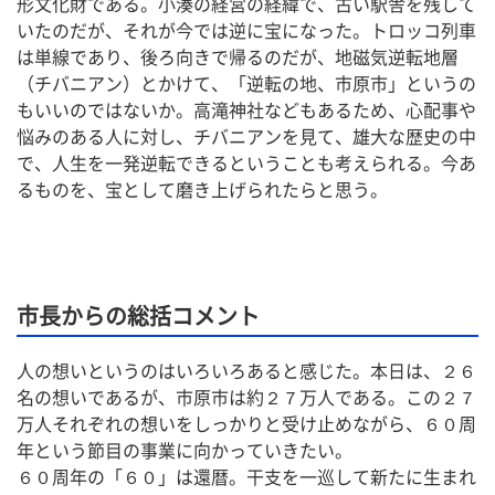
形文化財である。小湊の経営の経緯で、古い駅舎を残して
いたのだが、それが今では逆に宝になった。トロッコ列車
は単線であり、後ろ向きで帰るのだが、地磁気逆転地層
（チバニアン）とかけて、「逆転の地、市原市」というの
もいいのではないか。高滝神社などもあるため、心配事や
悩みのある人に対し、チバニアンを見て、雄大な歴史の中
で、人生を一発逆転できるということも考えられる。今あ
るものを、宝として磨き上げられたらと思う。
市長からの総括コメント
人の想いというのはいろいろあると感じた。本日は、２６
名の想いであるが、市原市は約２７万人である。この２７
万人それぞれの想いをしっかりと受け止めながら、６０周
年という節目の事業に向かっていきたい。
６０周年の「６０」は還暦。干支を一巡して新たに生まれ