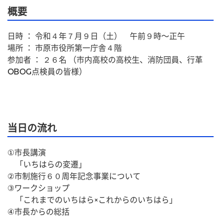
概要
日時 ： 令和４年７月９日（土）　午前９時〜正午
場所 ： 市原市役所第一庁舎４階
参加者 ： ２６名 （市内高校の高校生、消防団員、行革
OBOG点検員の皆様）
当日の流れ
①市長講演
　「いちはらの変遷」
②市制施行６０周年記念事業について
③ワークショップ
　「これまでのいちはら×これからのいちはら」
④市長からの総括