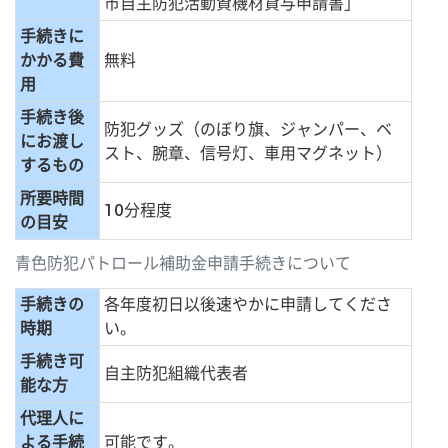
市自主防犯活動資機材貸与申請書」
手続きに
かかる費
無料
用
手続き後
防犯グッズ（のぼり旗、ジャンパー、ベ
にお渡し
スト、腕章、信号灯、車用マグネット）
するもの
所要時間
10分程度
の目安
青色防犯パトロール補助金申請手続きについて
手続きの
各年度初日以後速やかに申請してくださ
時期
い。
手続き可
自主防犯組織代表者
能な方
代理人に
よる手続
可能です。