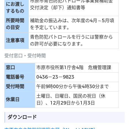
市原市青色防犯パトロール事業費補助金
にお渡し
交付決定（却下）通知書等
するもの
所要時間
補助金の振込みは、次年度の4月～5月頃
の目安
を予定しています。
青色防犯パトロールを行うには警察から
注意事項
の許可が必要になります。
受付窓口・受付時間
窓口
市原市役所第1庁舎4階 危機管理課
電話番号
0436－23－9823
受付時間
午前9時00分から午後4時30分まで
土曜日、日曜日、国民の祝日（休
休業日
日）、12月29日から1月3日
ダウンロード