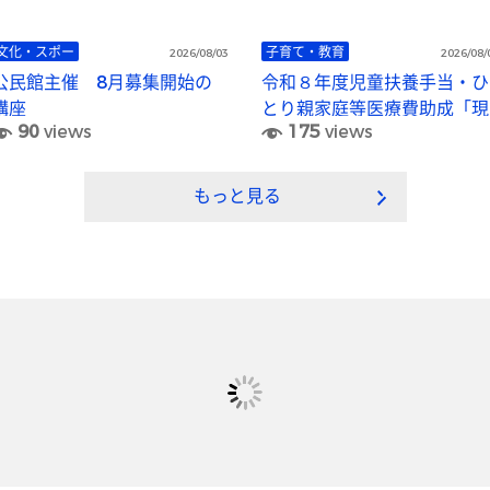
文化・スポー
子育て・教育
2026/08/03
2026/08/
公民館主催 8月募集開始の
令和８年度児童扶養手当・ひ
講座
とり親家庭等医療費助成「現
90
views
175
views
況届」の提出について
もっと見る