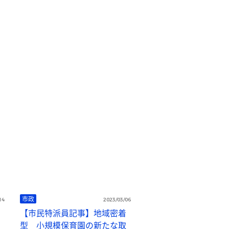
市政
14
2023/03/06
【市民特派員記事】地域密着
型 小規模保育園の新たな取