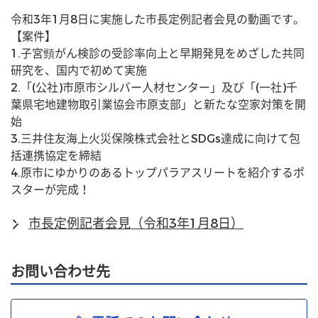
令和3年1月8日に実施した市長定例記者会見の動画です。
【案件】
1.子宮頸がん検診の受診率向上と早期発見をめざした共同
研究を、国内で初めて実施
2.「(公社)市原市シルバー人材センター」及び「(一社)千
葉県宅地建物取引業協会市原支部」と新たな空家対策を開
始
3.三井住友海上火災保険株式会社とSDGs達成に向けて包
括連携協定を締結
4.原市にゆかりのあるトップパラアスリートを紹介するポ
スターが完成！
市長定例記者会見（令和3年1月8日）
お問い合わせ先