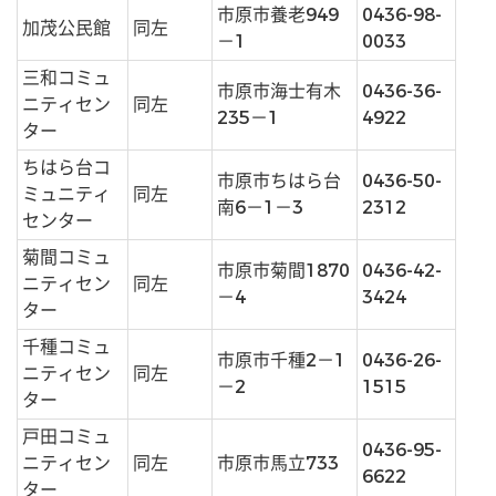
市原市養老949
0436-98-
加茂公民館
同左
－1
0033
三和コミュ
市原市海士有木
0436-36-
ニティセン
同左
235－1
4922
ター
ちはら台コ
市原市ちはら台
0436-50-
ミュニティ
同左
南6－1－3
2312
センター
菊間コミュ
市原市菊間1870
0436-42-
ニティセン
同左
－4
3424
ター
千種コミュ
市原市千種2－1
0436-26-
ニティセン
同左
－2
1515
ター
戸田コミュ
0436-95-
ニティセン
同左
市原市馬立733
6622
ター