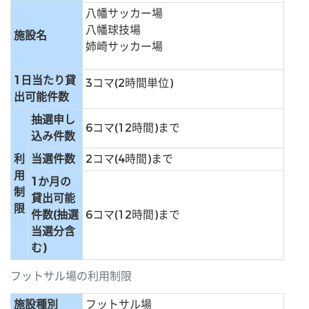
八幡サッカー場
八幡球技場
施設名
姉崎サッカー場
1日当たり貸
3コマ(2時間単位)
出可能件数
抽選申し
6コマ(12時間)まで
込み件数
利
当選件数
2コマ(4時間)まで
用
1か月の
制
貸出可能
限
件数(抽選
6コマ(12時間)まで
当選分含
む)
フットサル場の利用制限
施設種別
フットサル場