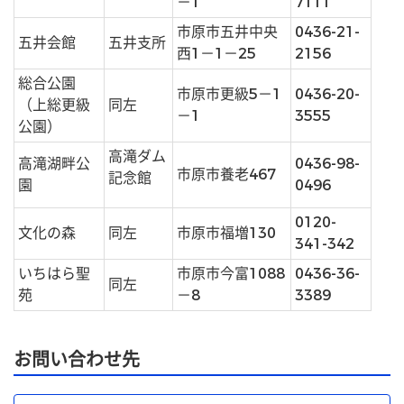
－1
7111
市原市五井中央
0436-21-
五井会館
五井支所
西1－1－25
2156
総合公園
市原市更級5－1
0436-20-
（上総更級
同左
－1
3555
公園）
高滝ダム
高滝湖畔公
0436-98-
市原市養老467
記念館
園
0496
0120-
文化の森
同左
市原市福増130
341-342
いちはら聖
市原市今富1088
0436-36-
同左
苑
－8
3389
お問い合わせ先