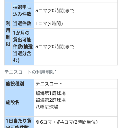
抽選申し
5コマ(20時間)まで
込み件数
利
当選件数
1コマ(4時間)
用
1か月の
制
貸出可能
限
件数(抽選
5コマ(20時間)まで
当選分含
む)
テニスコートの利用制限1
施設種別
テニスコート
臨海第1庭球場
臨海第2庭球場
施設名
八幡庭球場
1日当たり貸
夏6コマ・冬4コマ(2時間単位)
出可能件数