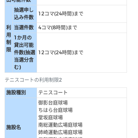
抽選申し
12コマ(24時間)まで
込み件数
利
当選件数
4コマ(8時間)まで
用
1か月の
制
貸出可能
限
件数(抽選
12コマ(24時間)まで
当選分含
む)
テニスコートの利用制限2
施設種別
テニスコート
御影台庭球場
ちはら台庭球場
堂坂庭球場
南総運動広場庭球場
施設名
姉崎運動広場庭球場