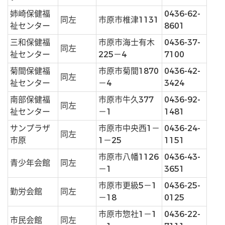
姉崎保健福
0436-62-
同左
市原市椎津1131
祉センター
8601
三和保健福
市原市海士有木
0436-37-
同左
祉センター
225－4
7100
菊間保健福
市原市菊間1870
0436-42-
同左
祉センター
－4
3424
南部保健福
市原市牛久377
0436-92-
同左
祉センター
－1
1481
サンプラザ
市原市中央西1－
0436-24-
同左
市原
1－25
1151
市原市八幡1126
0436-43-
青少年会館
同左
－1
3651
市原市更級5－1
0436-25-
勤労会館
同左
－18
0125
市原市惣社1－1
0436-22-
市民会館
同左