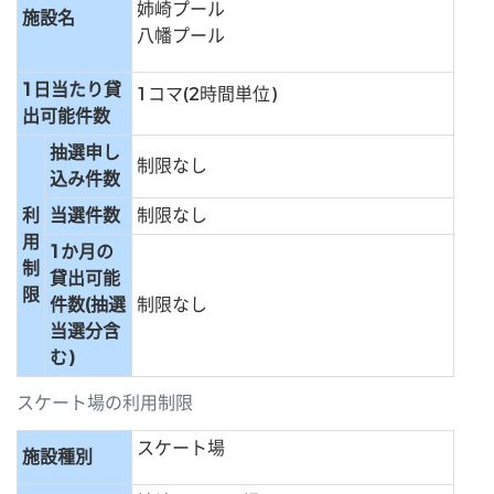
姉崎プール
施設名
八幡プール
1日当たり貸
1コマ(2時間単位)
出可能件数
抽選申し
制限なし
込み件数
利
当選件数
制限なし
用
1か月の
制
貸出可能
限
件数(抽選
制限なし
当選分含
む)
スケート場の利用制限
スケート場
施設種別