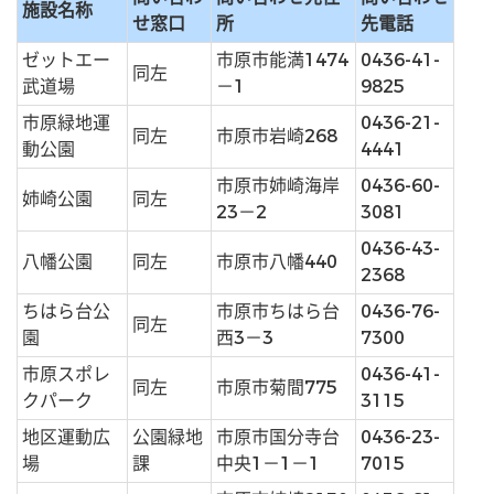
施設名称
せ窓口
所
先電話
ゼットエー
市原市能満1474
0436-41-
同左
武道場
－1
9825
市原緑地運
0436-21-
同左
市原市岩崎268
動公園
4441
市原市姉崎海岸
0436-60-
姉崎公園
同左
23－2
3081
0436-43-
八幡公園
同左
市原市八幡440
2368
ちはら台公
市原市ちはら台
0436-76-
同左
園
西3－3
7300
市原スポレ
0436-41-
同左
市原市菊間775
クパーク
3115
地区運動広
公園緑地
市原市国分寺台
0436-23-
場
課
中央1－1－1
7015