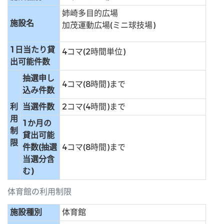
姉崎多目的広場
施設名
加茂運動広場(ミニ球技場)
1日当たり貸
4コマ(2時間単位)
出可能件数
抽選申し
4コマ(8時間)まで
込み件数
利
当選件数
2コマ(4時間)まで
用
1か月の
制
貸出可能
限
件数(抽選
4コマ(8時間)まで
当選分含
む)
体育館の利用制限
施設種別
体育館