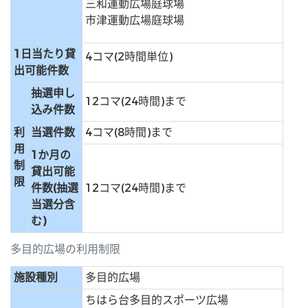
三和運動広場庭球場
市津運動広場庭球場
1日当たり貸
4コマ(2時間単位)
出可能件数
抽選申し
12コマ(24時間)まで
込み件数
利
当選件数
4コマ(8時間)まで
用
1か月の
制
貸出可能
限
件数(抽選
12コマ(24時間)まで
当選分含
む)
多目的広場の利用制限
施設種別
多目的広場
ちはら台多目的スポーツ広場