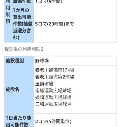
利
当選件数
1コマ(4時間)
用
1か月の
制
貸出可能
限
件数(抽選
5コマ(20時間)まで
当選分含
む)
野球場の利用制限2
施設種別
野球場
養老川臨海第1球場
養老川臨海第2球場
玉前球場
施設名
南総運動広場球場
姉崎運動広場球場
三和運動広場球場
1日当たり貸
2コマ(4時間単位)
出可能件数