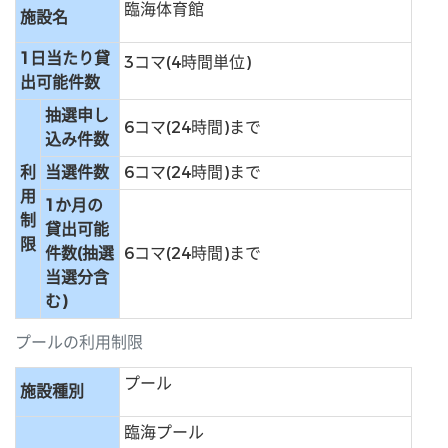
臨海体育館
施設名
1日当たり貸
3コマ(4時間単位)
出可能件数
抽選申し
6コマ(24時間)まで
込み件数
利
当選件数
6コマ(24時間)まで
用
1か月の
制
貸出可能
限
件数(抽選
6コマ(24時間)まで
当選分含
む)
プールの利用制限
プール
施設種別
臨海プール