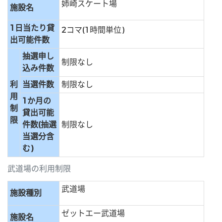
姉崎スケート場
施設名
1日当たり貸
2コマ(1時間単位)
出可能件数
抽選申し
制限なし
込み件数
利
当選件数
制限なし
用
1か月の
制
貸出可能
限
件数(抽選
制限なし
当選分含
む)
武道場の利用制限
武道場
施設種別
ゼットエー武道場
施設名