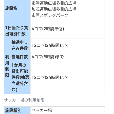
市津運動広場多目的広場
施設名
加茂運動広場多目的広場
市原スポレクパーク
1日当たり貸
4コマ(2時間単位)
出可能件数
抽選申し
12コマ(24時間)まで
込み件数
利
当選件数
4コマ(8時間)まで
用
1か月の
制
貸出可能
限
件数(抽選
12コマ(24時間)まで
当選分含
む)
サッカー場の利用制限
施設種別
サッカー場