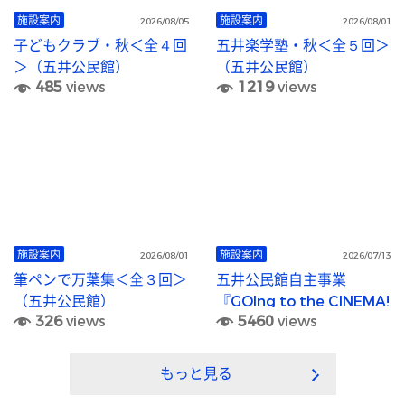
施設案内
施設案内
2026/08/05
2026/08/01
子どもクラブ・秋＜全４回
五井楽学塾・秋＜全５回＞
＞（五井公民館）
（五井公民館）
485
views
1219
views
施設案内
施設案内
2026/08/01
2026/07/13
筆ペンで万葉集＜全３回＞
五井公民館自主事業
（五井公民館）
『GOIng to the CINEMA!
326
views
5460
views
（五井シネマ）』
もっと見る