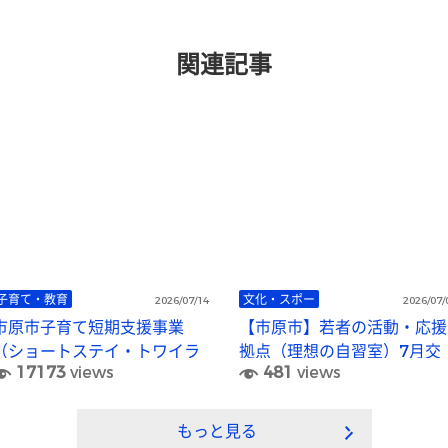
関連記事
子育て・教育
文化・スポー
2026/07/14
2026/07/
市原市子育て短期支援事業
【市原市】若者の活動・応援
（ショートステイ・トワイラ
拠点（理想の自習室）7月交
17173
views
481
views
イトステイ）
流イベント「Glass art
&Game イベント！」を開催
します。
もっと見る