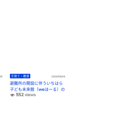
子育て・教育
09
2026/06/26
避難所の開設に伴ういちはら
子ども未来館（weほーる）の
552
views
臨時休館について