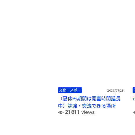
文化・スポー
2026/07/28
（夏休み期間は開室時間延長
中）勉強・交流できる場所
21811
views
「理想の自習室」がサンプラ
ザ市原10階で開室中！