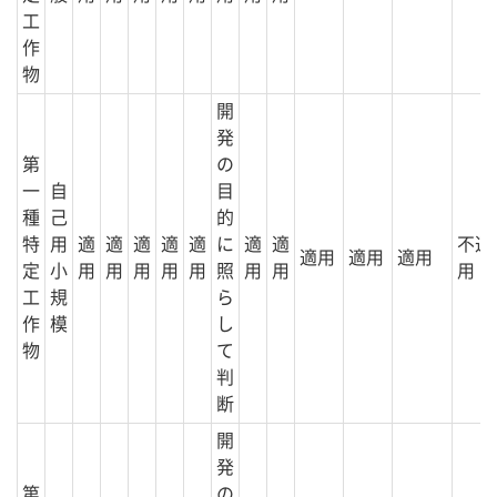
工
作
物
開
発
第
の
一
自
目
種
己
的
特
用
適
適
適
適
適
に
適
適
不適
適用
適用
適用
定
小
用
用
用
用
用
照
用
用
用
工
規
ら
作
模
し
物
て
判
断
開
発
第
の