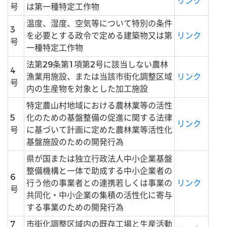
リンク
号
は第一種特定工作物
温度、湿度、空気等について特別の条件
3
を必要とする政令で定める建築物又は第
リンク
号
一種特定工作物
法第29条第1項第2号に該当しない農林
4
漁業用施設、または当該市街化調整区域
リンク
号
内の生産物を対象とした加工施設
特定農山村地域における農林業等の活性
5
化のための基盤整備の促進に関する法律
リンク
号
に基づいて計画に定めた農林業等活性化
基盤施設のための開発行為
県が国または独立行政法人中小企業基盤
整備機構と一体で助成する中小企業者の
6
行う他の事業者との連携若しくは事業の
リンク
号
共同化・中小企業の集積の活性化に寄与
する事業のための開発行為
7
市街化調整区域内の既存工場と生産活動