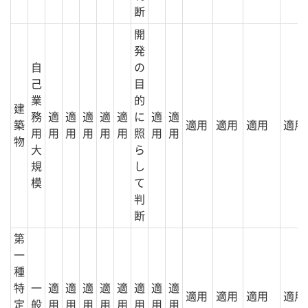
断
開
発
自
の
己
目
業
的
建
務
適
適
適
適
適
に
適
適
築
適用
適用
適用
適用
用
用
用
用
用
用
照
用
用
物
大
ら
規
し
模
て
判
断
第
一
種
特
一
適
適
適
適
適
適
適
適
適用
適用
適用
適用
定
般
用
用
用
用
用
用
用
用