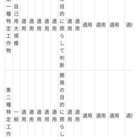
一
自
目
種
己
的
特
用
適
適
適
適
適
に
適
適
適用
適用
適用
適用
定
大
用
用
用
用
用
照
用
用
工
規
ら
作
模
し
物
て
判
断
開
発
第
の
二
目
種
的
特
一
適
適
適
適
適
に
適
適
適用
適用
適用
適用
定
般
用
用
用
用
用
照
用
用
工
ら
作
し