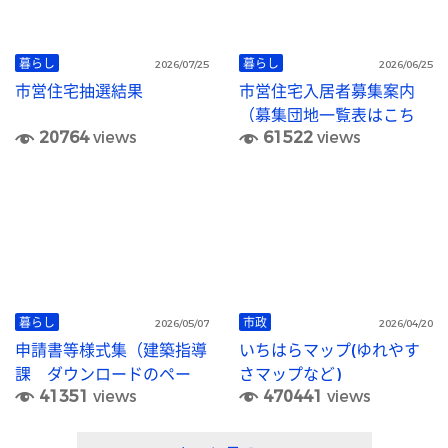
暮らし
暮らし
2026/07/25
2026/06/25
市営住宅抽選結果
市営住宅入居者募集案内
（募集団地一覧表はこち
20764
views
61522
views
ら）
暮らし
市政
2026/05/07
2026/04/20
申請書等様式集（建築指導
いちはらマップ(ゆれやす
課 ダウンロードのペー
さマップなど)
41351
views
470441
views
ジ）