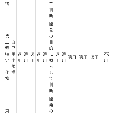
物
て
判
断
開
発
第
の
二
自
目
種
己
的
特
用
適
適
適
適
適
に
適
適
不適
適用
適用
適用
定
小
用
用
用
用
用
照
用
用
用
工
規
ら
作
模
し
物
て
判
断
開
発
第
の