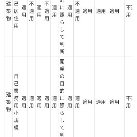
的
建
己
不
不
不
適
適
適
に
適
不適
築
居
適
適
適
適用
適用
適用
用
用
用
照
用
用
物
住
用
用
用
ら
用
し
て
判
断
開
発
自
の
己
目
業
的
建
務
適
適
適
適
適
に
適
適
不適
築
適用
適用
適用
用
用
用
用
用
用
照
用
用
用
物
小
ら
規
し
模
て
判