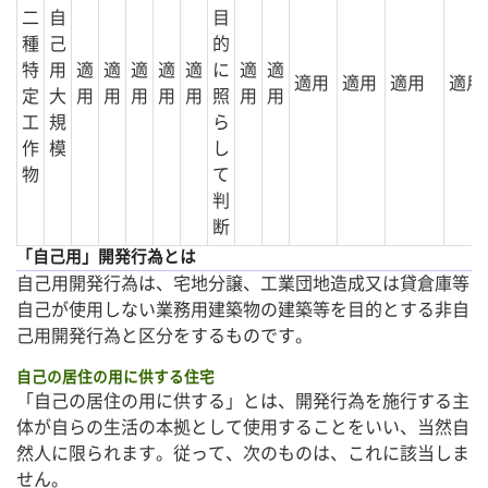
二
自
目
種
己
的
特
用
適
適
適
適
適
に
適
適
適用
適用
適用
適用
定
大
用
用
用
用
用
照
用
用
工
規
ら
作
模
し
物
て
判
断
「自己用」開発行為とは
自己用開発行為は、宅地分譲、工業団地造成又は貸倉庫等
自己が使用しない業務用建築物の建築等を目的とする非自
己用開発行為と区分をするものです。
自己の居住の用に供する住宅
「自己の居住の用に供する」とは、開発行為を施行する主
体が自らの生活の本拠として使用することをいい、当然自
然人に限られます。従って、次のものは、これに該当しま
せん。