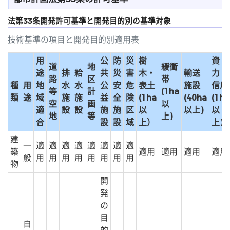
法第33条開発許可基準と開発目的別の基準対象
技術基準の項目と開発目的別適用表
用
公
防
災
樹
資
道
地
緩衝
途
排
給
共
災
害
木・
輸送
力・
路
区
帯
種
用
地
水
水
公
安
危
表土
施設
信用
等
計
(1ha
類
途
域
施
施
益
全
険
(1ha
(40ha
(1ha
空
画
以
適
設
設
施
施
区
以
以上)
以
地
等
上)
合
設
設
域
上）
上)
建
一
適
適
適
適
適
適
適
適
築
適用
適用
適用
適用
般
用
用
用
用
用
用
用
用
物
開
発
の
目
自