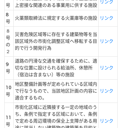
リンク
号
上密接な関連のある事業用に供する施設
8
火薬類取締法に規定する火薬庫等の施設
リンク
号
８
災害危険区域等に存在する建築物等を当
号
該区域外の市街化調整区域へ移転する目
リンク
の
的で行う開発行為
２
道路の円滑な交通を確保するために、適
9
切な位置に設けられる給油所、休憩所
リンク
号
（宿泊は含まない）等の施設
地区整備計画等が定められている区域内
10
で行なうもので、当該地区計画の内容に
リンク
号
適合するもの。
市街化区域に近隣接する一定の地域のう
ち、条例で指定する区域において、条例
11
で定める周辺環境の保全上支障がある用
リンク
号
途に該当しない建築物の建築等を目的と