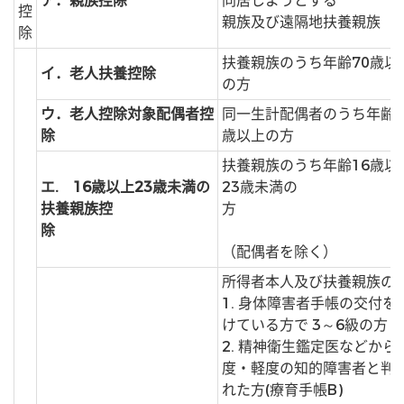
ア．親族控除
同居しようとする
控
親族及び遠隔地扶養親族
除
扶養親族のうち年齢70歳以
イ．老人扶養控除
の方
ウ．老人控除対象配偶者控
同一生計配偶者のうち年齢7
除
歳以上の方
扶養親族のうち年齢16歳以
エ. 16歳以上23歳未満の
23歳未満の
扶養親族控
方
除
（配偶者を除く）
所得者本人及び扶養親族の
1. 身体障害者手帳の交付を
けている方で 3～6級の方
2. 精神衛生鑑定医などから
度・軽度の知的障害者と判
れた方(療育手帳B)