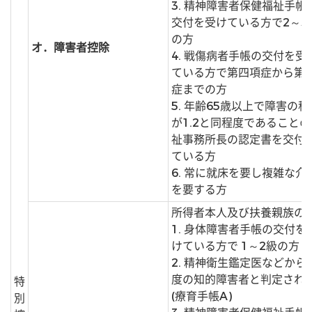
3. 精神障害者保健福祉手帳
交付を受けている方で2～3
の方
オ．障害者控除
4. 戦傷病者手帳の交付を受
ている方で第四項症から第
症までの方
5. 年齢65歳以上で障害の程
が1.2と同程度であることの
祉事務所長の認定書を交付
ている方
6. 常に就床を要し複雑な介
を要する方
所得者本人及び扶養親族の
1. 身体障害者手帳の交付を
けている方で 1～2級の方
2. 精神衛生鑑定医などから
度の知的障害者と判定され
特
(療育手帳A)
別