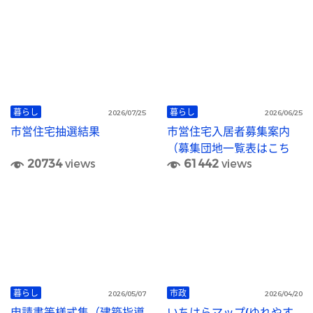
暮らし
暮らし
2026/07/25
2026/06/25
市営住宅抽選結果
市営住宅入居者募集案内
（募集団地一覧表はこち
20734
views
61442
views
ら）
暮らし
市政
2026/05/07
2026/04/20
申請書等様式集（建築指導
いちはらマップ(ゆれやす