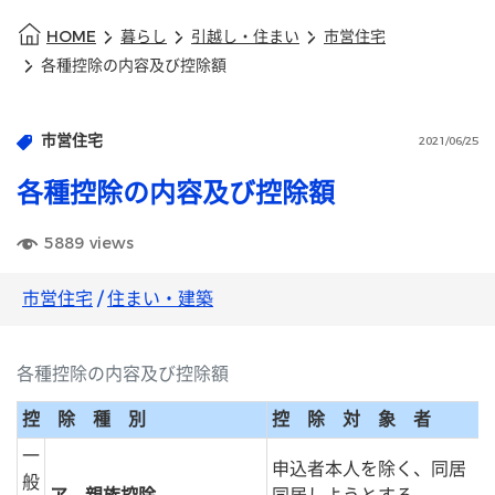
HOME
暮らし
引越し・住まい
市営住宅
各種控除の内容及び控除額
市営住宅
2021/06/25
各種控除の内容及び控除額
5889
views
市営住宅
/
住まい・建築
各種控除の内容及び控除額
控 除 種 別
控 除 対 象 者
一
申込者本人を除く、同居（
般