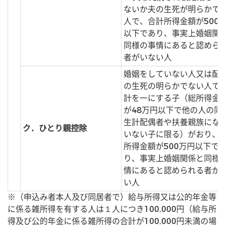
ないか夫の生死が明らかで
人で、合計所得金額が500
以下であり、事実上婚姻関
同様の事情にあると認めら
者がいない人
婚姻をしていない人又は配
の生死の明らかでない人で
計を一にする子（総所得金
が48万円以下で他の人の同
生計配偶者や扶養親族にな
ク．ひとり親控除
いない子に限る）がおり、
所得金額が500万円以下で
り、事実上婚姻関係と同様
情にあると認められる者が
い人
※（申込み者本人及び同居者で）給与所得又は公的年金等
に係る雑所得を有する人は１人につき100,000円（給与所
得及び公的年金に係る雑所得の合計が100,000円未満の場