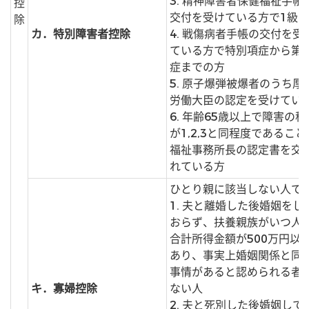
3. 精神障害者保健福祉手帳
控
交付を受けている方で1級
除
カ．特別障害者控除
4. 戦傷病者手帳の交付を受
ている方で特別項症から第
症までの方
5. 原子爆弾被爆者のうち厚
労働大臣の認定を受けてい
6. 年齢65歳以上で障害の程
が1,2,3と同程度であること
福祉事務所長の認定書を交
れている方
ひとり親に該当しない人で
1. 夫と離婚した後婚姻をし
おらず、扶養親族がいつ人
合計所得金額が500万円以
あり、事実上婚姻関係と同
事情があると認められる者
キ．寡婦控除
ない人
2. 夫と死別した後婚姻して