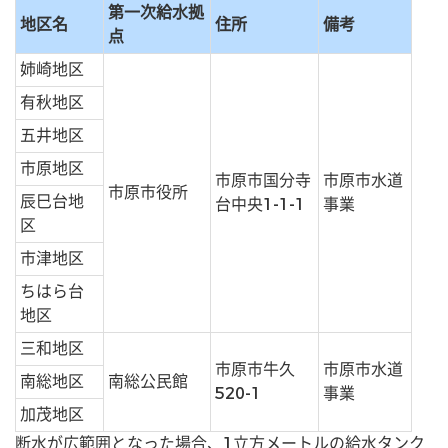
第一次給水拠
地区名
住所
備考
点
姉崎地区
有秋地区
五井地区
市原地区
市原市国分寺
市原市水道
市原市役所
辰巳台地
台中央1-1-1
事業
区
市津地区
ちはら台
地区
三和地区
市原市牛久
市原市水道
南総地区
南総公民館
520-1
事業
加茂地区
断水が広範囲となった場合、1立方メートルの給水タンク