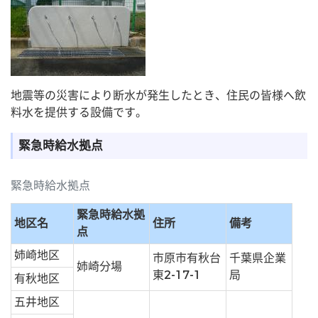
地震等の災害により断水が発生したとき、住民の皆様へ飲
料水を提供する設備です。
緊急時給水拠点
緊急時給水拠点
緊急時給水拠
地区名
住所
備考
点
姉崎地区
市原市有秋台
千葉県企業
姉崎分場
東2-17-1
局
有秋地区
五井地区