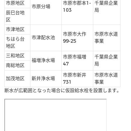
市原地区
市原市郡本1-
千葉県企業
市原分場
103
局
辰巳台地
区
市津地区
市原市大作
市原市水道
市津配水池
ちはら台
99-25
事業
地区
三和地区
市原市福増
千葉県企業
福増浄水場
47
局
南総地区
市原市新井
市原市水道
加茂地区
新井浄水場
731
事業
断水が広範囲となった場合に仮設給水栓を設置します。