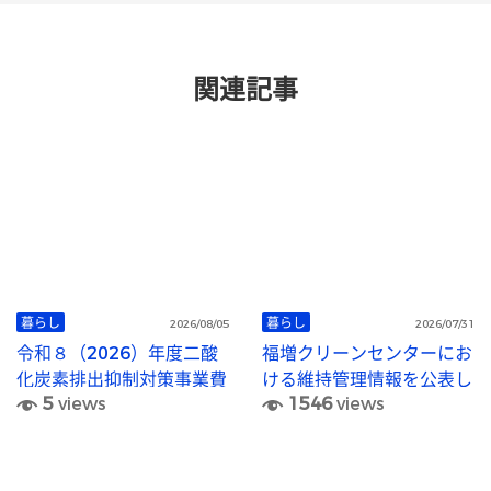
関連記事
暮らし
暮らし
2026/08/05
2026/07/31
令和８（2026）年度二酸
福増クリーンセンターにお
化炭素排出抑制対策事業費
ける維持管理情報を公表し
5
views
1546
views
等補助金（浄化槽システム
ています
の脱炭素化推進事業）につ
いて