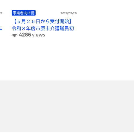
事業者向け情
22
2026/05/26
【５月２６日から受付開始】
年
令和８年度市原市介護職員初
4286
views
任者研修等費用補助金につい
て