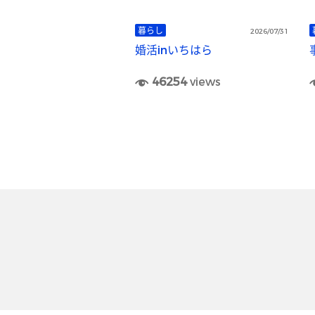
暮らし
2026/07/31
婚活inいちはら
46254
views