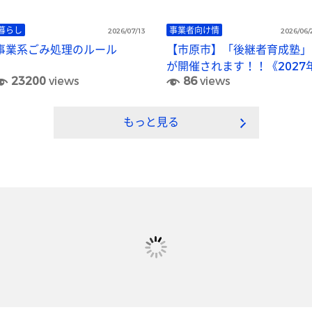
暮らし
事業者向け情
2026/07/13
2026/06/
事業系ごみ処理のルール
【市原市】「後継者育成塾」
が開催されます！！《2027
23200
views
86
views
1月13日/1月27日/2月10日
（全日水曜日）》
もっと見る