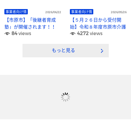
事業者向け情
事業者向け情
2026/06/22
2026/05/26
【市原市】「後継者育成
【５月２６日から受付開
塾」が開催されます！！
始】令和８年度市原市介護
84
views
4272
views
《2027年1月13日/1月27
職員初任者研修等費用補助
日/2月10日（全日水曜
金について
日）》
もっと見る