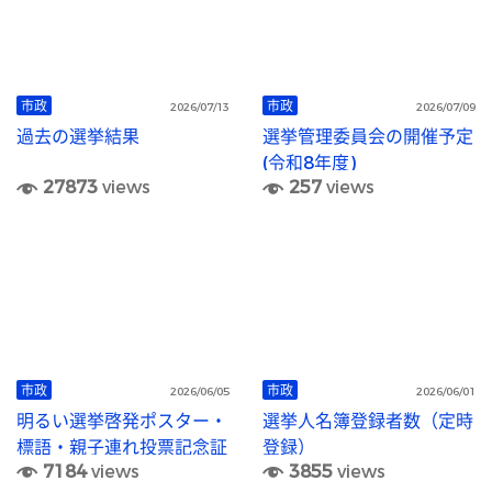
市政
市政
2026/07/13
2026/07/09
過去の選挙結果
選挙管理委員会の開催予定
(令和8年度)
27873
views
257
views
市政
市政
2026/06/05
2026/06/01
明るい選挙啓発ポスター・
選挙人名簿登録者数（定時
標語・親子連れ投票記念証
登録）
7184
views
3855
views
デザイン作品の募集