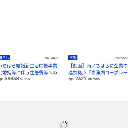
暮らし
市政
2026/04/01
2022/03/
いちはら結婚新生活応援事業
【動画】南いちはらに企業の
（婚姻等に伴う住居費等への
連携拠点「高滝湖コーポレー
59838
views
2327
views
補助）
トオフィス」をオープン