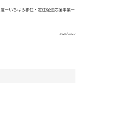
制度ーいちはら移住・定住促進応援事業ー
2026/03/27