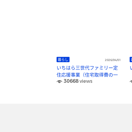
暮らし
2026/04/01
いちはら三世代ファミリー定
住応援事業（住宅取得費の一
30668
views
部補助）