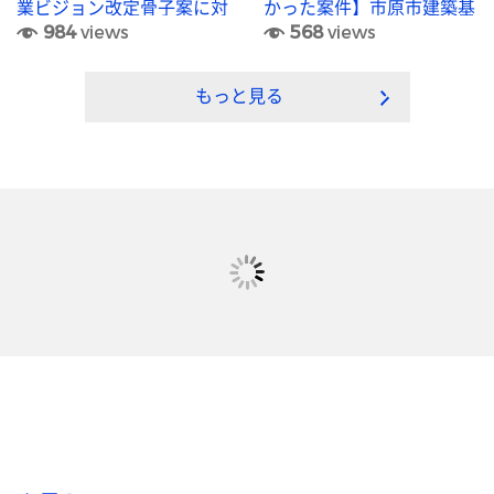
業ビジョン改定骨子案に対
かった案件】市原市建築基
984
views
568
views
する意見募集
準法施行細則の一部を改正
する規則
もっと見る