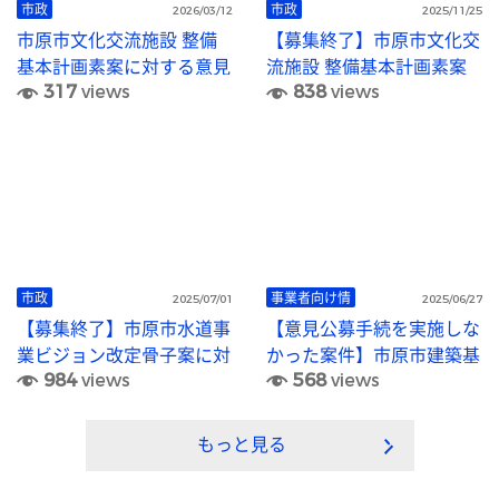
市政
市政
2026/03/12
2025/11/25
市原市文化交流施設 整備
【募集終了】市原市文化交
基本計画素案に対する意見
流施設 整備基本計画素案
317
views
838
views
募集結果を公表します
に対する意見を募集します
市政
事業者向け情
2025/07/01
2025/06/27
【募集終了】市原市水道事
【意見公募手続を実施しな
業ビジョン改定骨子案に対
かった案件】市原市建築基
984
views
568
views
する意見募集
準法施行細則の一部を改正
する規則
もっと見る