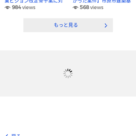
業ビジョン改定骨子案に対
かった案件】市原市建築基
984
views
568
views
する意見募集
準法施行細則の一部を改正
する規則
もっと見る