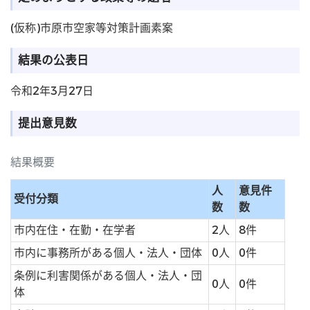
(仮称)市原市空家等対策計画素案
結果の公表日
令和2年3月27日
提出意見数
結果概要
人
意見件
受付分類
数
数
市内在住・在勤・在学者
2人
8件
市内に事務所がある個人・法人・団体
0人
0件
条例に利害関係がある個人・法人・団
0人
0件
体