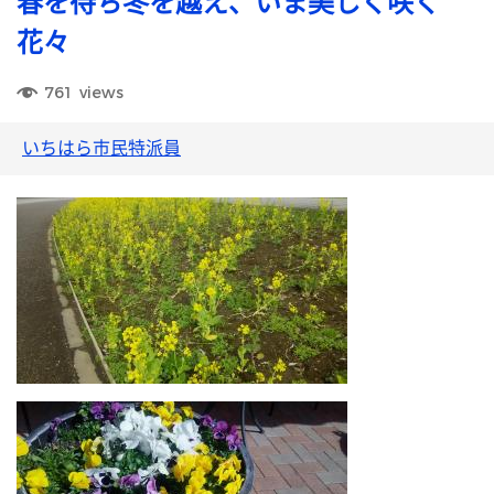
春を待ち冬を越え、いま美しく咲く
花々
761
views
いちはら市民特派員