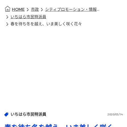
HOME
市政
シティプロモーション・情報発信
いちはら市民特派員
春を待ち冬を越え、いま美しく咲く花々
いちはら市民特派員
2020/03/14