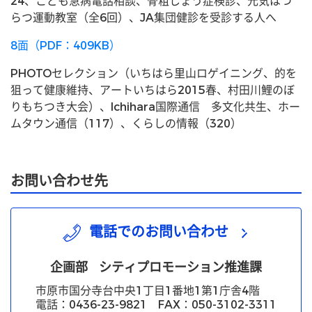
24、こども急病電話相談、骨粗しょう症検診、元気はつ
らつ運動教室（全6回）、JA集団健診を受診する人へ
8面（PDF：409KB）
PHOTOセレクション（いちはら里山ロゲイニング、的を
狙って健康維持、アートいちはら2015春、村田川鯉のぼ
りもちつき大会）、Ichihara国際通信 多文化共生、ホー
ムタウン通信（117）、くらしの情報（320）
お問い合わせ先
電話でのお問い合わせ
企画部
シティプロモーション推進課
市原市国分寺台中央1丁目1番地1第1庁舎4階
電話：0436-23-9821 FAX：050-3102-3311