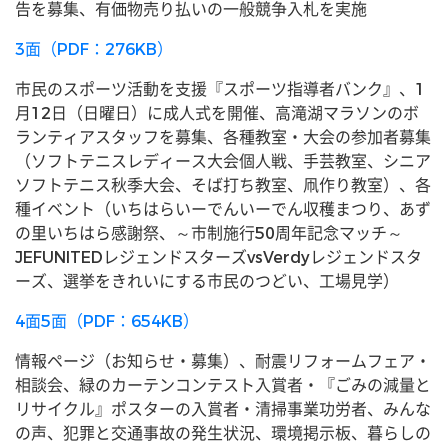
告を募集、有価物売り払いの一般競争入札を実施
3面（PDF：276KB）
市民のスポーツ活動を支援『スポーツ指導者バンク』、1
月12日（日曜日）に成人式を開催、高滝湖マラソンのボ
ランティアスタッフを募集、各種教室・大会の参加者募集
（ソフトテニスレディース大会個人戦、手芸教室、シニア
ソフトテニス秋季大会、そば打ち教室、凧作り教室）、各
種イベント（いちはらいーでんいーでん収穫まつり、あず
の里いちはら感謝祭、～市制施行50周年記念マッチ～
JEFUNITEDレジェンドスターズvsVerdyレジェンドスタ
ーズ、選挙をきれいにする市民のつどい、工場見学）
4面5面（PDF：654KB）
情報ページ（お知らせ・募集）、耐震リフォームフェア・
相談会、緑のカーテンコンテスト入賞者・『ごみの減量と
リサイクル』ポスターの入賞者・清掃事業功労者、みんな
の声、犯罪と交通事故の発生状況、環境掲示板、暮らしの