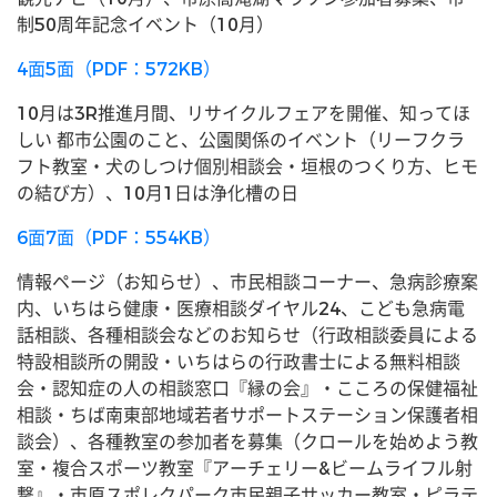
制50周年記念イベント（10月）
4面5面（PDF：572KB）
10月は3R推進月間、リサイクルフェアを開催、知ってほ
しい 都市公園のこと、公園関係のイベント（リーフクラ
フト教室・犬のしつけ個別相談会・垣根のつくり方、ヒモ
の結び方）、10月1日は浄化槽の日
6面7面（PDF：554KB）
情報ページ（お知らせ）、市民相談コーナー、急病診療案
内、いちはら健康・医療相談ダイヤル24、こども急病電
話相談、各種相談会などのお知らせ（行政相談委員による
特設相談所の開設・いちはらの行政書士による無料相談
会・認知症の人の相談窓口『縁の会』・こころの保健福祉
相談・ちば南東部地域若者サポートステーション保護者相
談会）、各種教室の参加者を募集（クロールを始めよう教
室・複合スポーツ教室『アーチェリー&ビームライフル射
撃』・市原スポレクパーク市民親子サッカー教室・ピラテ