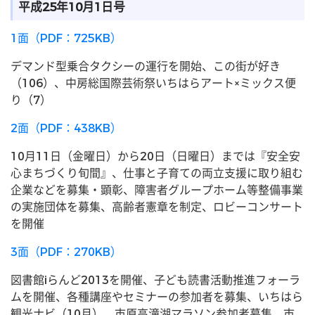
平成25年10月1日号
1面（PDF：725KB）
デマンド型乗合タクシーの運行を開始、この街が好き
（106）、中房総国際芸術祭いちはらアート×ミックス便
り（7）
2面（PDF：438KB）
10月11日（金曜日）から20日（日曜日）までは『安全安
心まちづくり旬間』、仕事と子育ての両立支援に取り組む
企業などを募集・顕彰、障害者グループホーム等整備事業
の実施団体を募集、高齢者憲章を制定、ロビーコンサート
を開催
3面（PDF：270KB）
図書館iらんど2013を開催、子ども読書活動推進フォーラ
ムを開催、各種講座やセミナーの参加者を募集、いちはら
観光ナビ（10月）、市原高滝湖マラソン参加者募集、市