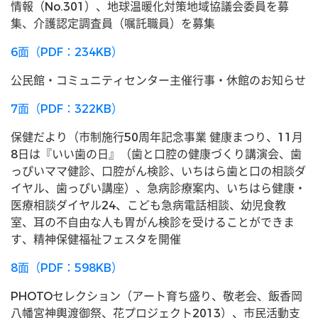
情報（No.301）、地球温暖化対策地域協議会委員を募
集、介護認定調査員（嘱託職員）を募集
6面（PDF：234KB）
公民館・コミュニティセンター主催行事・休館のお知らせ
7面（PDF：322KB）
保健だより（市制施行50周年記念事業 健康まつり、11月
8日は『いい歯の日』（歯と口腔の健康づくり講演会、歯
っぴいママ健診、口腔がん検診、いちはら歯と口の相談ダ
イヤル、歯っぴい講座）、急病診療案内、いちはら健康・
医療相談ダイヤル24、こども急病電話相談、幼児食教
室、耳の不自由な人も胃がん検診を受けることができま
す、精神保健福祉フェスタを開催
8面（PDF：598KB）
PHOTOセレクション（アート育ち盛り、敬老会、飯香岡
八幡宮神輿渡御祭、花プロジェクト2013）、市民活動支