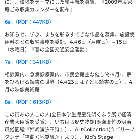
に）、環境をテーマにした絵手紙を募集、『2009年度家
庭ごみ収集カレンダーを配布』
6面（PDF：447KB）
お知らせ、学ぶ、まちを彩るすてきな作品を募集、施設使
用料などの収納事務を委託、4月6日（月曜日）～15日
（水曜日）『春の全国交通安全運動』
7面（PDF：341KB）
相談案内、急病診療案内、市民会館主な催し物-4月-、夢
をひろげる読書の世界（4月23日は子ども読書の日）、4
月の映像美術館
8面（PDF：613KB）
この街あの人この人(全日本学生児童発明くふう展で経済
産業大臣賞を受賞）、いちはら歴史物語(廣瀬蘆竹の明治
風俗図絵『姉崎浦汐干狩』）、ArtCollection(ウゴリーノ
ダンテ「神曲＜地獄編＞」より）、Kid's Stage