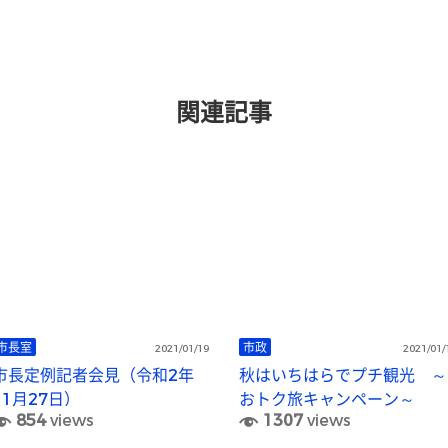
関連記事
市長室
市政
2021/01/19
2021/01/
市長定例記者会見（令和2年
秋はいちはらでプチ観光 ～
11月27日）
おトク旅キャンペーン～
854
views
1307
views