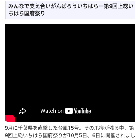
みんなで支え合いがんばろういちはらー第9回上総い
ちはら国府祭り
9月に千葉県を直撃した台風15号。その爪痕が残る中、第
9回上総いちはら国府祭りが10月5日、6日に開催されまし