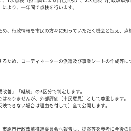
て、1次点検（担当課による自己点検）、2次点検（行政改革推
）により、一年間で点検を行います。
ため、行政情報を市民の方々に知っていただく機会と捉え、点
するため、コーディネーターの派遣及び事業シートの作成等に
。
要改善」「継続」の3区分で判定します。
ではありませんが、外部評価（市民意見）として尊重します。
反映できない場合は理由も付して）全て公開します。
、市原市行政改革推進委員会へ報告し、提案等を参考に今後の