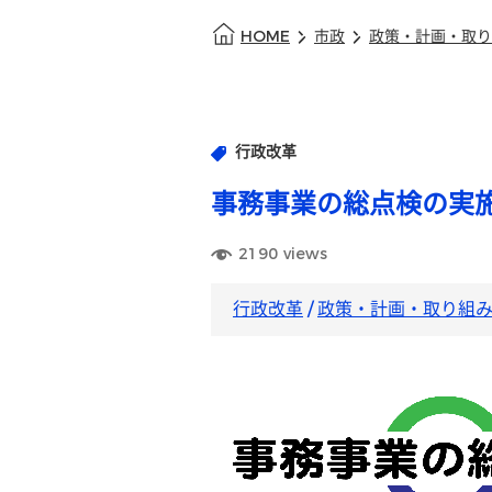
HOME
市政
政策・計画・取り
行政改革
事務事業の総点検の実
2190
views
行政改革
/
政策・計画・取り組