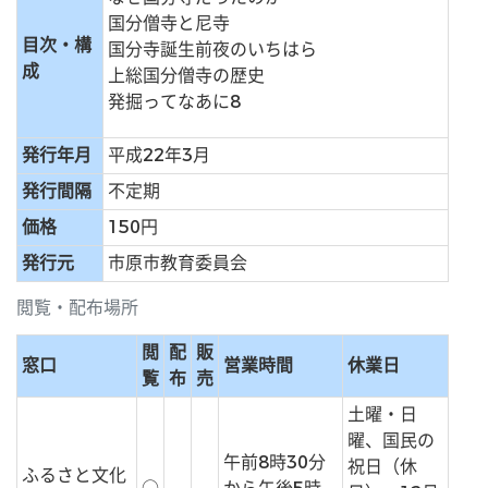
国分僧寺と尼寺
目次・構
国分寺誕生前夜のいちはら
成
上総国分僧寺の歴史
発掘ってなあに8
発行年月
平成22年3月
発行間隔
不定期
価格
150円
発行元
市原市教育委員会
閲覧・配布場所
閲
配
販
窓口
営業時間
休業日
覧
布
売
土曜・日
曜、国民の
午前8時30分
祝日（休
ふるさと文化