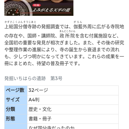
かずさこくぶんそうじあと
がらん
上総国分僧寺跡
の発掘調査では、
伽藍
外周に広がる寺院地
まんどころいん
の存在や、国師・講師院、
政所院
を含む付属施設など、
全国初の重要な発見が相次ぎました。また、その後の研究
や整理作業の進展により、寺の誕生から衰退までの流れ
も、少しづつ明かになってきています。これらの成果を一
冊にまとめた、待望の普及冊子です。
発掘いちはらの遺跡 第3号
ページ数
32ページ
サイズ
A4判
分類
歴史・文化
形態
書籍・冊子
なぜ国分寺だったのか