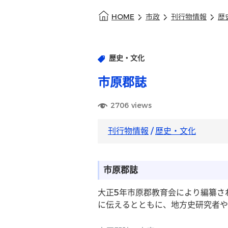
HOME
市政
刊行物情報
歴
歴史・文化
市原郡誌
2706
views
刊行物情報
/
歴史・文化
市原郡誌
大正5年市原郡教育会により編纂さ
に伝えるとともに、地方史研究者や