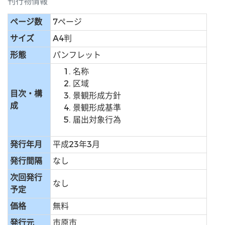
刊行物情報
ページ数
7ページ
サイズ
A4判
形態
パンフレット
名称
区域
目次・構
景観形成方針
成
景観形成基準
届出対象行為
発行年月
平成23年3月
発行間隔
なし
次回発行
なし
予定
価格
無料
発行元
市原市