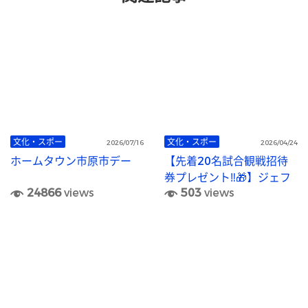
文化・スポー
文化・スポー
2026/07/16
2026/04/24
ホームタウン市原市デー
【先着20名試合観戦招待
券プレゼント‼🎁】ジェフ
24866
views
503
views
ユナイテッド市原・千葉レ
ディース ホームタウン市
原市デー⚽