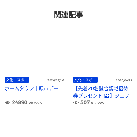
関連記事
文化・スポー
文化・スポー
2026/07/16
2026/04/24
ホームタウン市原市デー
【先着20名試合観戦招待
券プレゼント‼🎁】ジェフ
24890
views
507
views
ユナイテッド市原・千葉レ
ディース ホームタウン市
原市デー⚽